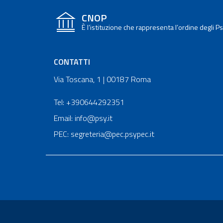
CNOP
È l’istituzione che rappresenta l’ordine degli 
CONTATTI
Via Toscana, 1 | 00187 Roma
Tel: +390644292351
Email: info@psy.it
PEC: segreteria@pec.psypec.it
Sezione Link Utili